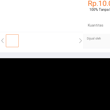
Rp.10.
100% Tanpa 
Kuantitas
Dijual oleh